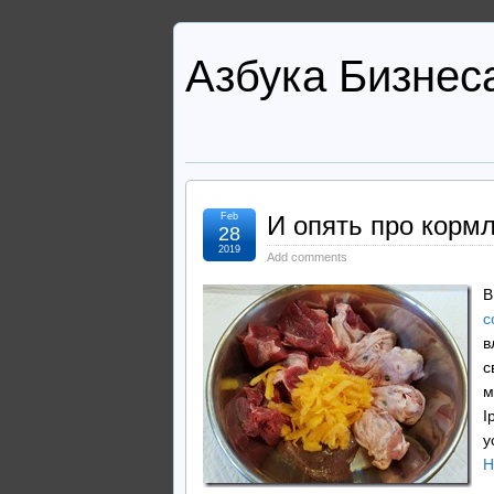
Азбука Бизнес
Feb
И опять про корм
28
2019
Add comments
В
с
в
с
м
I
у
H