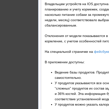
Владельцам устройств на IOS доступна
планированию и учету кормежек, созда
насколько питание собаки за промежут
недели, месяц) соответствовало выбра
сбалансированным.
Отклонения от модели показываются в 
кормление, с учетом особенностей пит
На специальной страничке на
фейсбук
В приложении доступны:
Ведение базы продуктов. Продук
самостоятельно.
У продуктов указываются все ос
“сложных” продуктов их состав з
и 36% костей. Эта информация б
соответствие установленной мод
У продуктов можно указать калор