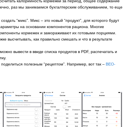
осчитать калорийность кормежки за период, общее содержание
онечно, раз мы занимаемся бухгалтерским обслуживанием, то еще
оздать “микс”. Микс – это новый “продукт”, для которого будут
параметры на основании компонентов рациона. Многие
омпоненты кормежек и замораживают их готовыми порциями.
жке высчитывать, как правильно смешать и что в результате
можно вывести в ввиде списка продуктов в PDF, распечатать и
пку.
 поделиться полезным “рецептом”. Например, вот так –
ВЕО-