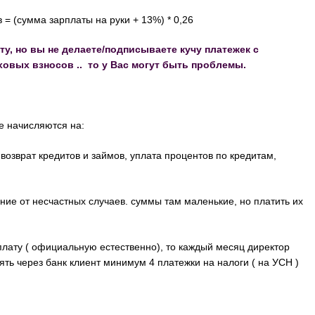
= (сумма зарплаты на руки + 13%) * 0,26
ту, но вы не делаете/подписываете кучу платежек с
ховых взносов .. то у Вас могут быть проблемы.
е начисляются на:
возврат кредитов и займов, уплата процентов по кредитам,
ние от несчастных случаев. суммы там маленькие, но платить их
плату ( официальную естественно), то каждый месяц директор
ть через банк клиент минимум 4 платежки на налоги ( на УСН )