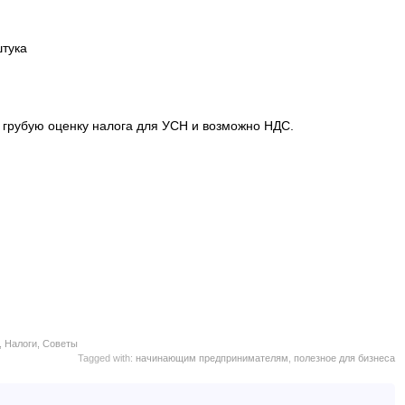
штука
грубую оценку налога для УСН и возможно НДС.
,
Налоги
,
Советы
Tagged with:
начинающим предпринимателям
,
полезное для бизнеса