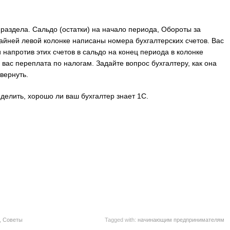
 раздела. Сальдо (остатки) на начало периода, Обороты за
райней левой колонке написаны номера бухгалтерских счетов. Вас
 напротив этих счетов в сальдо на конец периода в колонке
у вас переплата по налогам. Задайте вопрос бухгалтеру, как она
вернуть.
делить, хорошо ли ваш бухгалтер знает 1С.
,
Советы
Tagged with:
начинающим предпринимателям