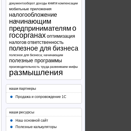
книги
документооборот
доходы
компенсации
мобильные приложения
налогообложение
начинающим
предпринимателям
о
госорганах
оптимизация
налогов
ответственность
полезное для бизнеса
полезное для бизнеса; начинающим
полезные программы
производительность труда
развеиваем мифы
размышления
наши партнеры
Продажа и сопровождение 1С
наши ресурсы
Наш основной сайт
Полезные калькуляторы