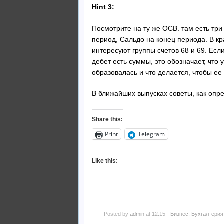
Hint 3:
Посмотрите на ту же ОСВ. там есть три
период, Сальдо на конец периода. В к
интересуют группы счетов 68 и 69. Если
дебет есть суммы, это обозначает, что 
образовалась и что делается, чтобы ее 
В ближайших выпусках советы, как опре
Share this:
Print
Telegram
Like this:
Posted by
admin
at 12:15
Бизнес
,
Бухгалтерия